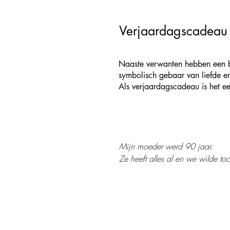
Verjaardagscadeau
​​Naaste verwanten hebben een 
symbolisch gebaar van liefde 
Als verjaardagscadeau is het e
Mijn moeder werd 90 jaar. 

Ze heeft alles al en we wilde to
allemaal een goed idee en binn
Leuk om te doen, alleen of met el
denken over, wat is nog origineel
Iedereen vond het verassend leu
Alles weer teruggestuurd en Mari