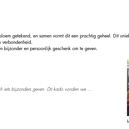
bloem getekend, en samen vormt dit een prachtig geheel. Dit uni
en verbondenheid.
en bijzonder en persoonlijk geschenk om te geven.
ch iets bijzonders geven. Dit kado vonden we 
en een week had iedereen een bloem getekend.

kaar en het grote voordeel, je hoeft niet meer na te 
 om te geven, want dit is het! 

k om wat te maken.

f
je maakt er dan echt een prachtig kunstwerk van.
